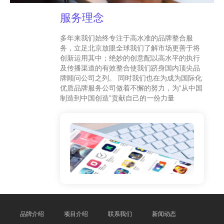
服务理念
多年来我们始终专注于高水准的品牌整合服
务，立足北京放眼全球我们了解市场更善于将
创新运用其中；绝妙的创意配以高水平的执行
及传播渠道的有效整合使我们跻身国内顶尖品
牌顾问公司之列。 同时我们也在为成为国际化
优质品牌服务公司做着不懈的努力，为“从中国
制造到中国创造”贡献自己的一份力量
品牌介绍
项目介绍
联系我们
新闻动态