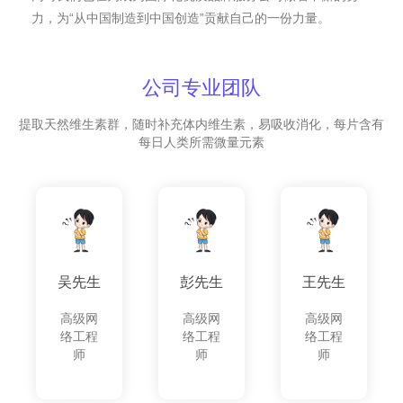
力，为“从中国制造到中国创造”贡献自己的一份力量。
公司专业团队
提取天然维生素群，随时补充体内维生素，易吸收消化，每片含有
每日人类所需微量元素
吴先生
彭先生
王先生
高级网
高级网
高级网
络工程
络工程
络工程
师
师
师